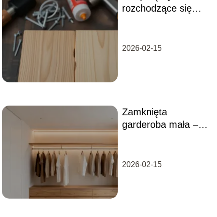
rozchodzące się
panele? Skuteczne
metody naprawy
2026-02-15
Zamknięta
garderoba mała –
jak ją zaprojektować
i urządzić?
2026-02-15