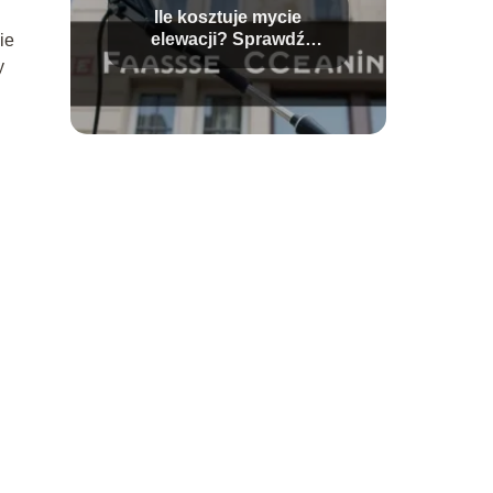
Ile kosztuje mycie
elewacji? Sprawdź
ie
aktualne ceny usług
y