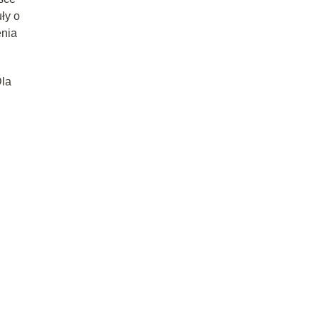
ły o
enia
Dla