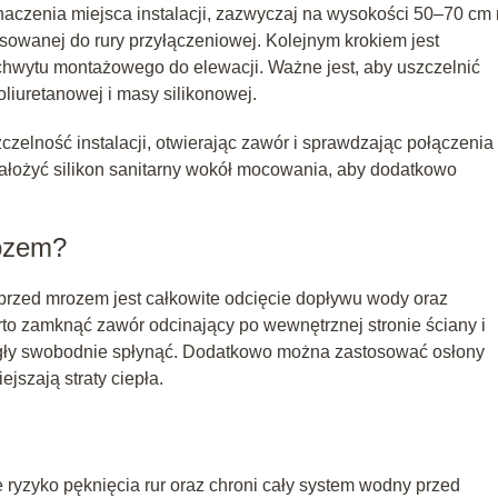
naczenia miejsca instalacji, zazwyczaj na wysokości 50–70 cm
sowanej do rury przyłączeniowej. Kolejnym krokiem jest
hwytu montażowego do elewacji. Ważne jest, aby uszczelnić
oliuretanowej i masy silikonowej.
elność instalacji, otwierając zawór i sprawdzając połączenia
łożyć silikon sanitarny wokół mocowania, aby dodatkowo
rozem?
rzed mrozem jest całkowite odcięcie dopływu wody oraz
rto zamknąć zawór odcinający po wewnętrznej stronie ściany i
mogły swobodnie spłynąć. Dodatkowo można zastosować osłony
ejszają straty ciepła.
 ryzyko pęknięcia rur oraz chroni cały system wodny przed