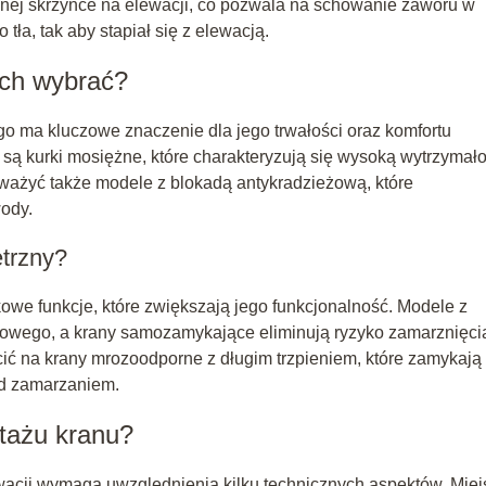
nej skrzynce na elewacji, co pozwala na schowanie zaworu w
ła, tak aby stapiał się z elewacją.
ych wybrać?
 ma kluczowe znaczenie dla jego trwałości oraz komfortu
są kurki mosiężne, które charakteryzują się wysoką wytrzymał
zważyć także modele z blokadą antykradzieżową, które
ody.
ętrzny?
e funkcje, które zwiększają jego funkcjonalność. Modele z
dowego, a krany samozamykające eliminują ryzyko zamarznięci
cić na krany mrozoodporne z długim trzpieniem, które zamykają
ed zamarzaniem.
tażu kranu?
acji wymaga uwzględnienia kilku technicznych aspektów. Miej