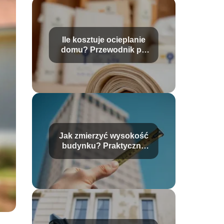
Ile kosztuje ocieplanie
domu? Przewodnik po
kosztach i materiałach
Jak zmierzyć wysokość
budynku? Praktyczny
przewodnik krok po
kroku