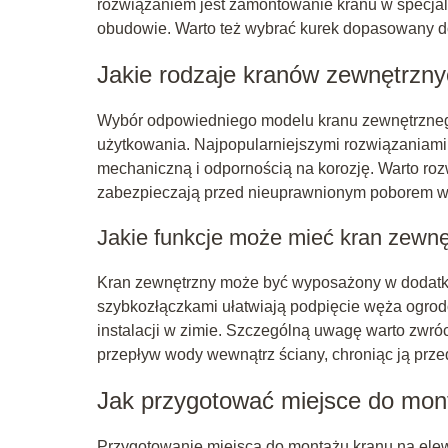
rozwiązaniem jest zamontowanie kranu w specjal
obudowie. Warto też wybrać kurek dopasowany do t
Jakie rodzaje kranów zewnętrzn
Wybór odpowiedniego modelu kranu zewnętrznego
użytkowania. Najpopularniejszymi rozwiązaniami 
mechaniczną i odpornością na korozję. Warto ro
zabezpieczają przed nieuprawnionym poborem w
Jakie funkcje może mieć kran zewn
Kran zewnętrzny może być wyposażony w dodatkow
szybkozłączkami ułatwiają podpięcie węża ogro
instalacji w zimie. Szczególną uwagę warto zwró
przepływ wody wewnątrz ściany, chroniąc ją prz
Jak przygotować miejsce do mon
Przygotowanie miejsca do montażu kranu na elew