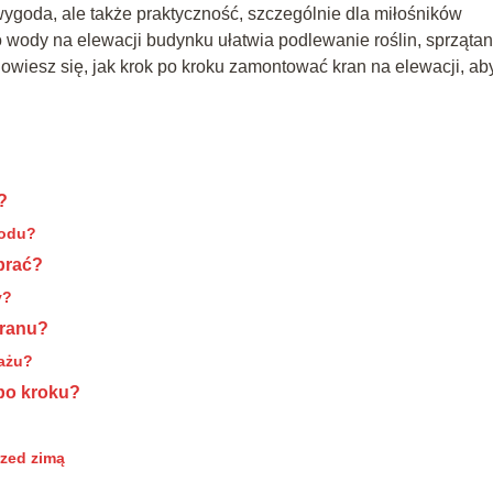
wygoda, ale także praktyczność, szczególnie dla miłośników
wody na elewacji budynku ułatwia podlewanie roślin, sprzątan
wiesz się, jak krok po kroku zamontować kran na elewacji, ab
?
rodu?
brać?
y?
kranu?
tażu?
 po kroku?
rzed zimą