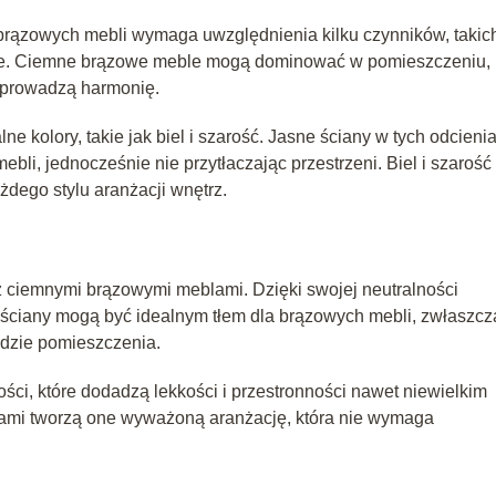
rązowych mebli wymaga uwzględnienia kilku czynników, takich
encje. Ciemne brązowe meble mogą dominować w pomieszczeniu,
i wprowadzą harmonię.
e kolory, takie jak biel i szarość. Jasne ściany w tych odcieni
li, jednocześnie nie przytłaczając przestrzeni. Biel i szarość 
żdego stylu aranżacji wnętrz.
 z ciemnymi brązowymi meblami. Dzięki swojej neutralności
 ściany mogą być idealnym tłem dla brązowych mebli, zwłaszcz
ądzie pomieszczenia.
ści, które dodadzą lekkości i przestronności nawet niewielkim
ami tworzą one wyważoną aranżację, która nie wymaga