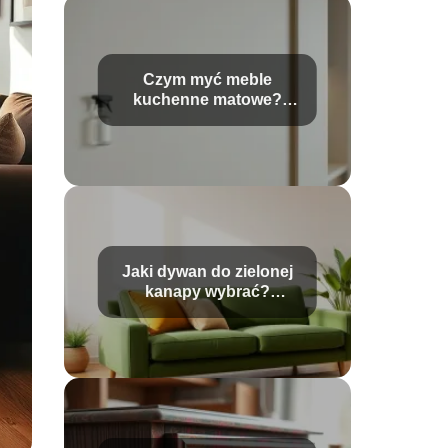
Czym myć meble
kuchenne matowe?
Sprawdzone metody
czyszczenia
Jaki dywan do zielonej
kanapy wybrać?
Praktyczne porady i
inspiracje