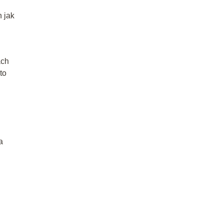
 jak
ach
to
a