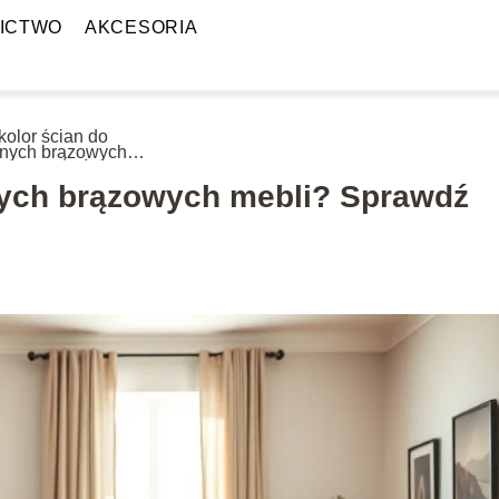
ICTWO
AKCESORIA
kolor ścian do
nych brązowych
i? Sprawdź nasze
ozycje!
nych brązowych mebli? Sprawdź