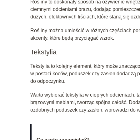
Rośliny to doskonały sposób na ożywienie wnętrza
ciemnymi odcieniami brązu, dodając pomieszczeniu
dużych, efektownych liściach, które staną się oz
Rośliny można umieścić w różnych częściach pomie
akcenty, które będą przyciągać wzrok.
Tekstylia
Tekstylia to kolejny element, który może znaczą
w postaci koców, poduszek czy zasłon dodadzą po
do odpoczynku.
Warto wybierać tekstylia w ciepłych odcieniach, 
brązowymi meblami, tworząc spójną całość. Dodan
ozdobnych poduszek czy zasłon, wprowadzi do wn
Co warto zapamietać?: