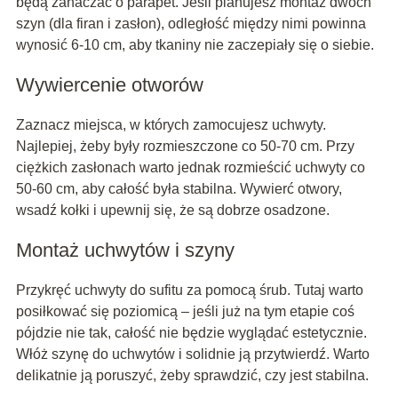
będą zahaczać o parapet. Jeśli planujesz montaż dwóch
szyn (dla firan i zasłon), odległość między nimi powinna
wynosić 6-10 cm, aby tkaniny nie zaczepiały się o siebie.
Wywiercenie otworów
Zaznacz miejsca, w których zamocujesz uchwyty.
Najlepiej, żeby były rozmieszczone co 50-70 cm. Przy
ciężkich zasłonach warto jednak rozmieścić uchwyty co
50-60 cm, aby całość była stabilna. Wywierć otwory,
wsadź kołki i upewnij się, że są dobrze osadzone.
Montaż uchwytów i szyny
Przykręć uchwyty do sufitu za pomocą śrub. Tutaj warto
posiłkować się poziomicą – jeśli już na tym etapie coś
pójdzie nie tak, całość nie będzie wyglądać estetycznie.
Włóż szynę do uchwytów i solidnie ją przytwierdź. Warto
delikatnie ją poruszyć, żeby sprawdzić, czy jest stabilna.