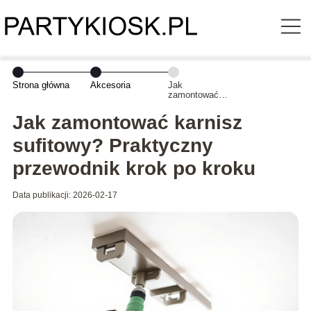
Strona główna
Akcesoria
Jak
zamontować
karnisz
sufitowy?
Jak zamontować karnisz
Praktyczny
przewodnik krok
sufitowy? Praktyczny
po kroku
przewodnik krok po kroku
Data publikacji: 2026-02-17