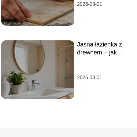
Przewodnik krok po
2026-03-01
kroku
Jasna łazienka z
drewnem – jak
urządzić modne
wnętrze?
2026-03-01