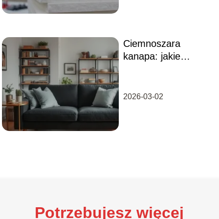
Ciemnoszara
kanapa: jakie
dodatki wybrać do
eleganckiego
wnętrza?
2026-03-02
Potrzebujesz więcej